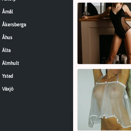
Alis,
Åmål
21
Åkersberga
Åhus
Älta
Älmhult
Elin,
Ystad
26
Växjö