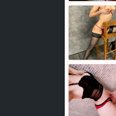
Cecilia,
29
Alex,
22