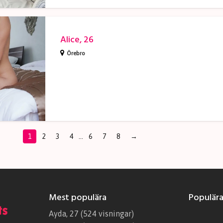
Alice, 26
Örebro
1
2
3
4
…
6
7
8
→
Mest populära
Populära
Ayda, 27
(524 visningar)