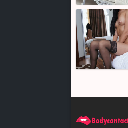
Alice,
26