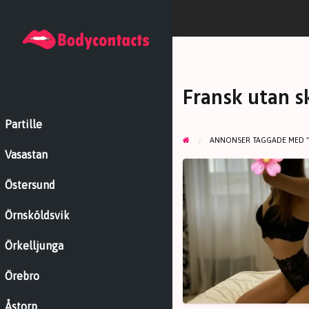
Fransk utan 
Partille
ANNONSER TAGGADE MED "
Vasastan
Viktoria,
18
Östersund
Örnsköldsvik
Örkelljunga
Örebro
Åstorp