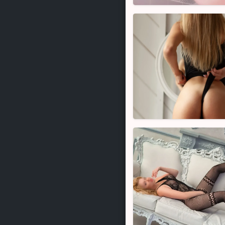
Alis,
19
Klara,
24