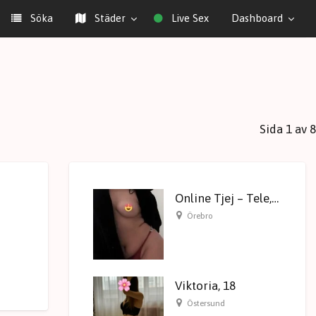
Söka
Städer
Live Sex
Dashboard
Sida 1 av 8
Online Tjej – Tele, Bilder, Chatt, Video
Örebro
Viktoria, 18
Östersund