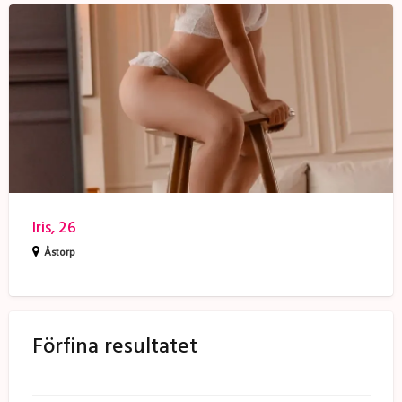
Iris,
26
Iris, 26
Åstorp
Förfina resultatet