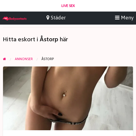
LIVE SEX
Hitta eskort i
Åstorp
här
ANNONSER
ÅSTORP
Anna,
24